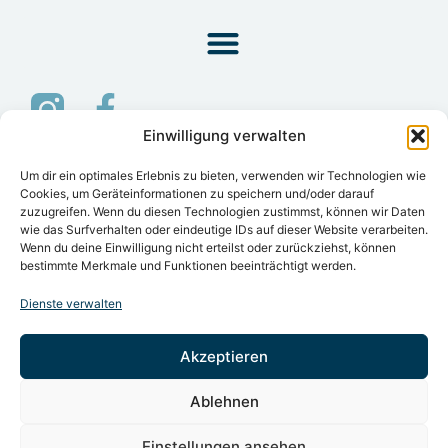
Disclaimer – rechtliche Hinweise
Einwilligung verwalten
Um dir ein optimales Erlebnis zu bieten, verwenden wir Technologien wie
Cookies, um Geräteinformationen zu speichern und/oder darauf
zuzugreifen. Wenn du diesen Technologien zustimmst, können wir Daten
wie das Surfverhalten oder eindeutige IDs auf dieser Website verarbeiten.
Wenn du deine Einwilligung nicht erteilst oder zurückziehst, können
Klicke auf "Ich stimme zu", um Google
bestimmte Merkmale und Funktionen beeinträchtigt werden.
maps zu aktivieren
Dienste verwalten
Ich stimme zu
Akzeptieren
Ablehnen
Einstellungen ansehen